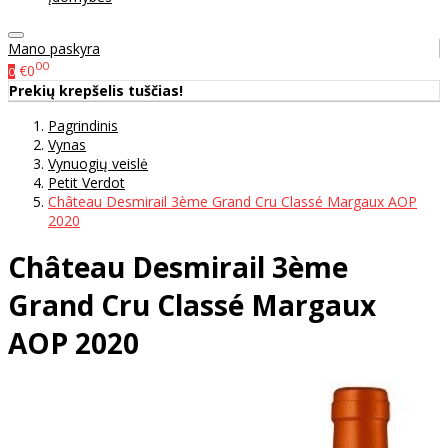
Mano paskyra
00
€0
0
Prekių krepšelis tuščias!
Pagrindinis
Vynas
Vynuogių veislė
Petit Verdot
Château Desmirail 3ème Grand Cru Classé Margaux AOP
2020
Château Desmirail 3ème
Grand Cru Classé Margaux
AOP 2020