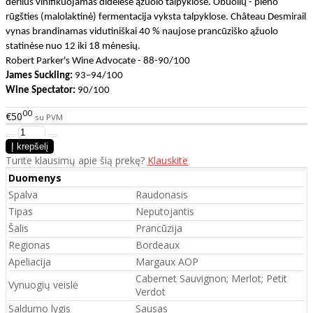
derlius vinifikuojamas didelėse ąžuolo talpyklose. Obuolių - pieno
rūgšties (malolaktinė) fermentacija vyksta talpyklose. Château Desmirail
vynas brandinamas vidutiniškai 40 % naujose prancūziško ąžuolo
statinėse nuo 12 iki 18 mėnesių.
Robert Parker's Wine Advocate - 88-90/100
James Suckling:
93–94/100
Wine Spectator:
90/100
00
€50
su PVM
Turite klausimų apie šią prekę?
Klauskite
Duomenys
Spalva
Raudonasis
Tipas
Neputojantis
Šalis
Prancūzija
Regionas
Bordeaux
Apeliacija
Margaux AOP
Cabernet Sauvignon; Merlot; Petit
Vynuogių veislė
Verdot
Saldumo lygis
Sausas