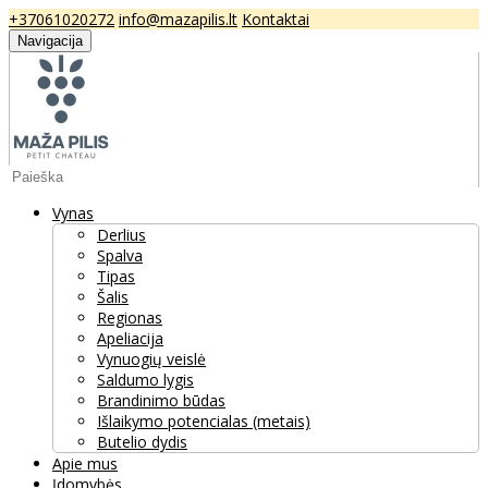
+37061020272
info@mazapilis.lt
Kontaktai
Navigacija
Vynas
Derlius
Spalva
Tipas
Šalis
Regionas
Apeliacija
Vynuogių veislė
Saldumo lygis
Brandinimo būdas
Išlaikymo potencialas (metais)
Butelio dydis
Apie mus
Įdomybės