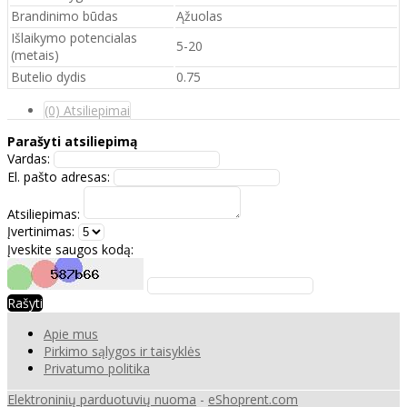
Brandinimo būdas
Ąžuolas
Išlaikymo potencialas
5-20
(metais)
Butelio dydis
0.75
(0) Atsiliepimai
Parašyti atsiliepimą
Vardas:
El. pašto adresas:
Atsiliepimas:
Įvertinimas:
Įveskite saugos kodą:
Rašyti
Apie mus
Pirkimo sąlygos ir taisyklės
Privatumo politika
Elektroninių parduotuvių nuoma
-
eShoprent.com