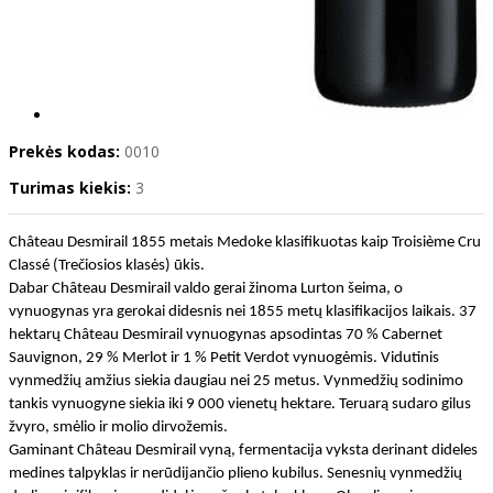
Prekės kodas:
0010
Turimas kiekis:
3
Château Desmirail 1855 metais Medoke klasifikuotas kaip Troisième Cru
Classé (Trečiosios klasės) ūkis.
Dabar Château Desmirail valdo gerai žinoma Lurton šeima, o
vynuogynas yra gerokai didesnis nei 1855 metų klasifikacijos laikais. 37
hektarų Château Desmirail vynuogynas apsodintas 70 % Cabernet
Sauvignon, 29 % Merlot ir 1 % Petit Verdot vynuogėmis. Vidutinis
vynmedžių amžius siekia daugiau nei 25 metus. Vynmedžių sodinimo
tankis vynuogyne siekia iki 9 000 vienetų hektare. Teruarą sudaro gilus
žvyro, smėlio ir molio dirvožemis.
Gaminant Château Desmirail vyną, fermentacija vyksta derinant dideles
medines talpyklas ir nerūdijančio plieno kubilus. Senesnių vynmedžių