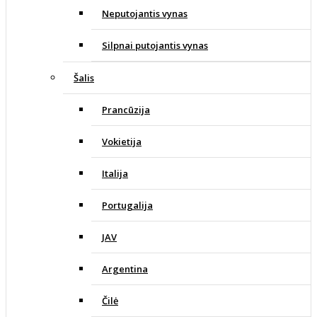
Neputojantis vynas
Silpnai putojantis vynas
Šalis
Prancūzija
Vokietija
Italija
Portugalija
JAV
Argentina
Čilė