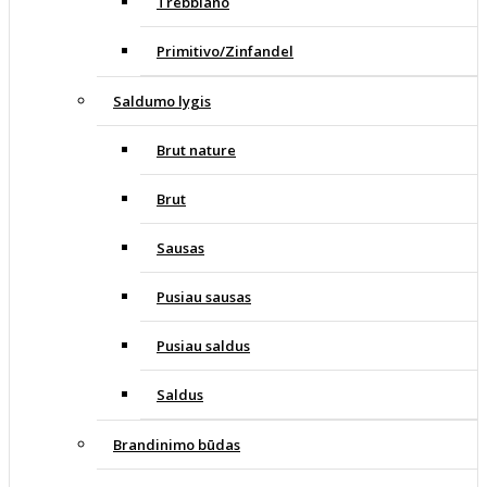
Trebbiano
Primitivo/Zinfandel
Saldumo lygis
Brut nature
Brut
Sausas
Pusiau sausas
Pusiau saldus
Saldus
Brandinimo būdas