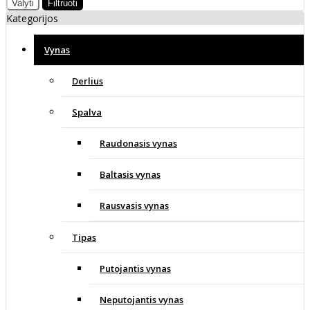
Valyti
Filtruoti
Kategorijos
Vynas
Derlius
Spalva
Raudonasis vynas
Baltasis vynas
Rausvasis vynas
Tipas
Putojantis vynas
Neputojantis vynas