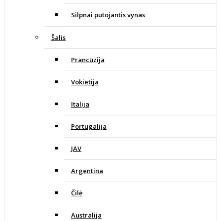
Silpnai putojantis vynas
Šalis
Prancūzija
Vokietija
Italija
Portugalija
JAV
Argentina
Čilė
Australija