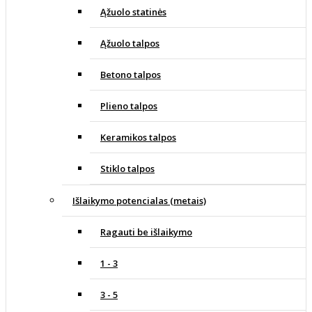
Ąžuolo statinės
Ąžuolo talpos
Betono talpos
Plieno talpos
Keramikos talpos
Stiklo talpos
Išlaikymo potencialas (metais)
Ragauti be išlaikymo
1 - 3
3 - 5