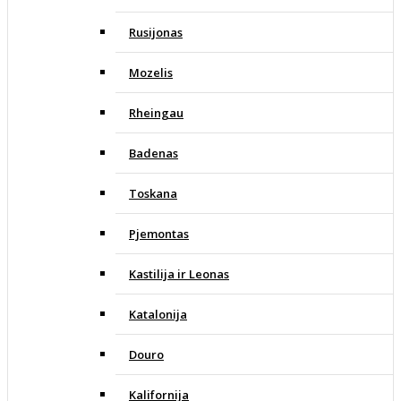
Rusijonas
Mozelis
Rheingau
Badenas
Toskana
Pjemontas
Kastilija ir Leonas
Katalonija
Douro
Kalifornija