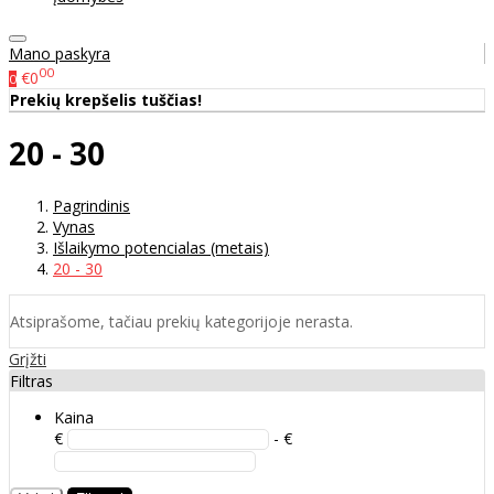
Mano paskyra
00
€0
0
Prekių krepšelis tuščias!
20 - 30
Pagrindinis
Vynas
Išlaikymo potencialas (metais)
20 - 30
Atsiprašome, tačiau prekių kategorijoje nerasta.
Grįžti
Filtras
Kaina
€
- €