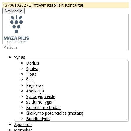
+37061020272
info@mazapilis.lt
Kontaktai
Navigacija
Vynas
Derlius
Spalva
Tipas
Šalis
Regionas
Apeliacija
Vynuogių veislė
Saldumo lygis
Brandinimo būdas
Išlaikymo potencialas (metais)
Butelio dydis
Apie mus
Įdomybės