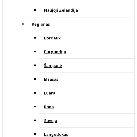
Naujoji Zelandija
Regionas
Bordeux
Burgundija
Šampanė
Elzasas
Luara
Rona
Savoja
Langedokas