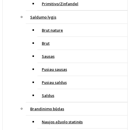
Primitivo/Zinfandel
Saldumo lygis
Brut nature
Brut
Sausas
Pusiau sausas
Pusiau saldus
Saldus
Brandinimo būdas
Naujos ąžuolo statinės