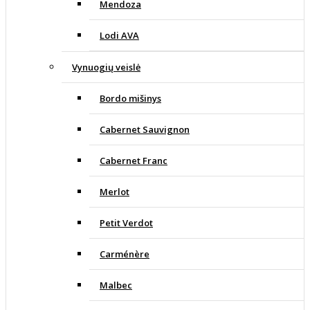
Mendoza
Lodi AVA
Vynuogių veislė
Bordo mišinys
Cabernet Sauvignon
Cabernet Franc
Merlot
Petit Verdot
Carménère
Malbec