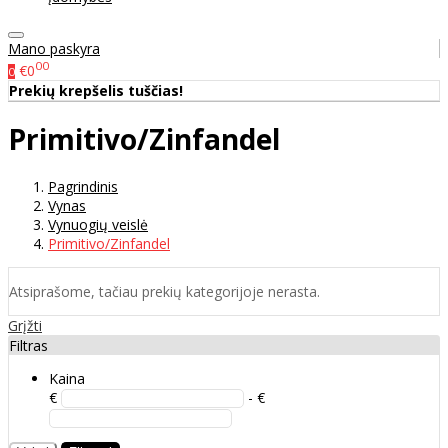
Mano paskyra
00
€0
0
Prekių krepšelis tuščias!
Primitivo/Zinfandel
Pagrindinis
Vynas
Vynuogių veislė
Primitivo/Zinfandel
Atsiprašome, tačiau prekių kategorijoje nerasta.
Grįžti
Filtras
Kaina
€
- €