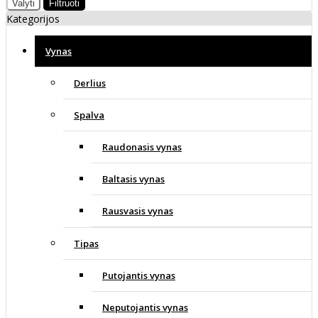
Valyti
Filtruoti
Kategorijos
Vynas
Derlius
Spalva
Raudonasis vynas
Baltasis vynas
Rausvasis vynas
Tipas
Putojantis vynas
Neputojantis vynas