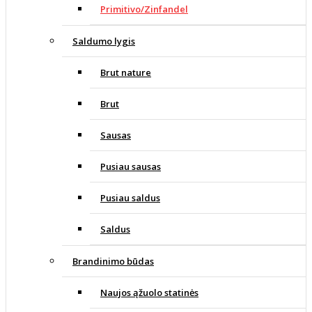
Primitivo/Zinfandel
Saldumo lygis
Brut nature
Brut
Sausas
Pusiau sausas
Pusiau saldus
Saldus
Brandinimo būdas
Naujos ąžuolo statinės