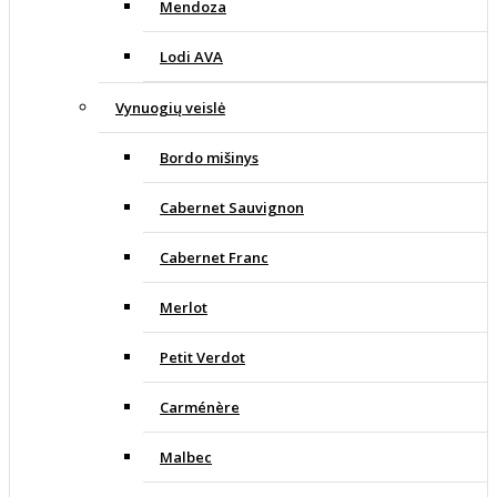
Mendoza
Lodi AVA
Vynuogių veislė
Bordo mišinys
Cabernet Sauvignon
Cabernet Franc
Merlot
Petit Verdot
Carménère
Malbec