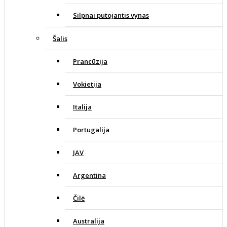
Silpnai putojantis vynas
Šalis
Prancūzija
Vokietija
Italija
Portugalija
JAV
Argentina
Čilė
Australija