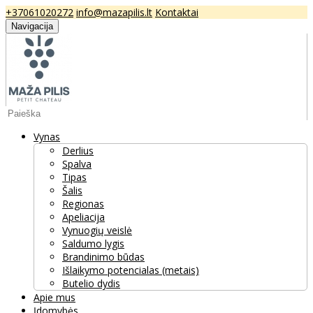
+37061020272
info@mazapilis.lt
Kontaktai
Navigacija
Vynas
Derlius
Spalva
Tipas
Šalis
Regionas
Apeliacija
Vynuogių veislė
Saldumo lygis
Brandinimo būdas
Išlaikymo potencialas (metais)
Butelio dydis
Apie mus
Įdomybės