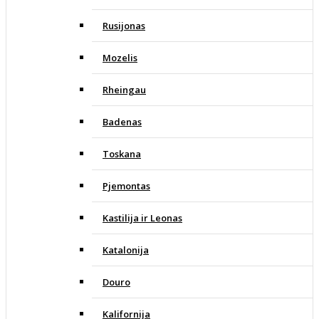
Rusijonas
Mozelis
Rheingau
Badenas
Toskana
Pjemontas
Kastilija ir Leonas
Katalonija
Douro
Kalifornija