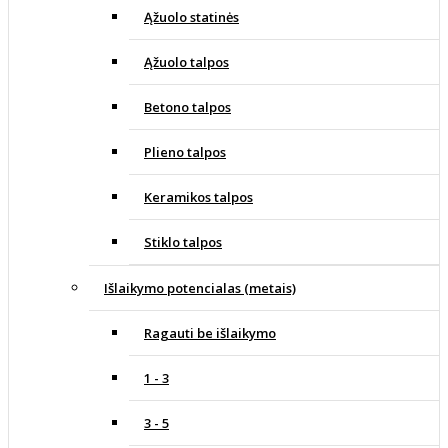
Ąžuolo statinės
Ąžuolo talpos
Betono talpos
Plieno talpos
Keramikos talpos
Stiklo talpos
Išlaikymo potencialas (metais)
Ragauti be išlaikymo
1 - 3
3 - 5