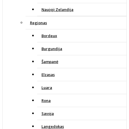
Naujoji Zelandija
Regionas
Bordeux
Burgundija
Šampanė
Elzasas
Luara
Rona
Savoja
Langedokas