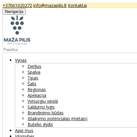
+37061020272
info@mazapilis.lt
Kontaktai
Navigacija
Vynas
Derlius
Spalva
Tipas
Šalis
Regionas
Apeliacija
Vynuogių veislė
Saldumo lygis
Brandinimo būdas
Išlaikymo potencialas (metais)
Butelio dydis
Apie mus
Įdomybės