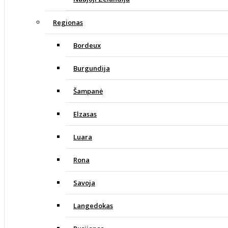
Regionas
Bordeux
Burgundija
Šampanė
Elzasas
Luara
Rona
Savoja
Langedokas