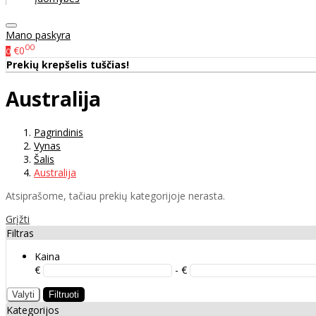
Mano paskyra
00
€0
0
Prekių krepšelis tuščias!
Australija
Pagrindinis
Vynas
Šalis
Australija
Atsiprašome, tačiau prekių kategorijoje nerasta.
Grįžti
Filtras
Kaina
€
- €
Valyti
Filtruoti
Kategorijos