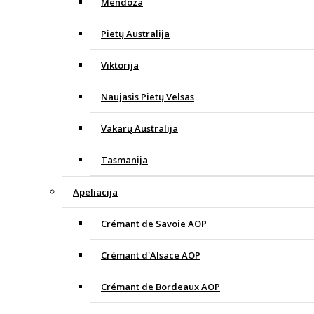
Mendoza
Pietų Australija
Viktorija
Naujasis Pietų Velsas
Vakarų Australija
Tasmanija
Apeliacija
Crémant de Savoie AOP
Crémant d'Alsace AOP
Crémant de Bordeaux AOP