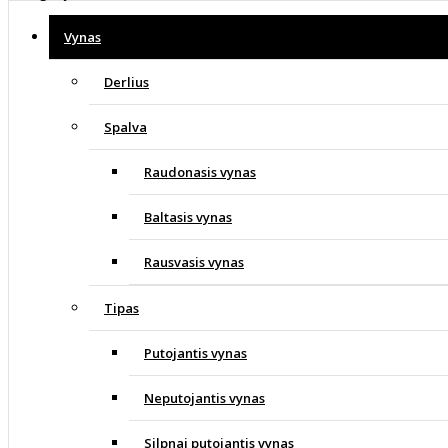
Vynas
Derlius
Spalva
Raudonasis vynas
Baltasis vynas
Rausvasis vynas
Tipas
Putojantis vynas
Neputojantis vynas
Silpnai putojantis vynas