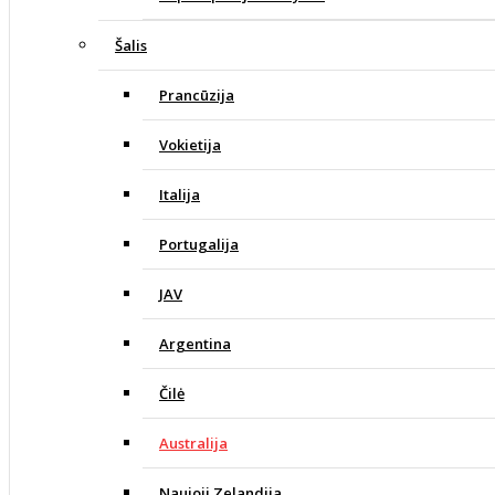
Šalis
Prancūzija
Vokietija
Italija
Portugalija
JAV
Argentina
Čilė
Australija
Naujoji Zelandija