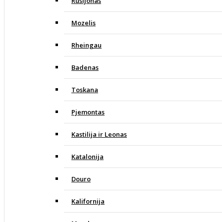
Rusijonas
Mozelis
Rheingau
Badenas
Toskana
Pjemontas
Kastilija ir Leonas
Katalonija
Douro
Kalifornija