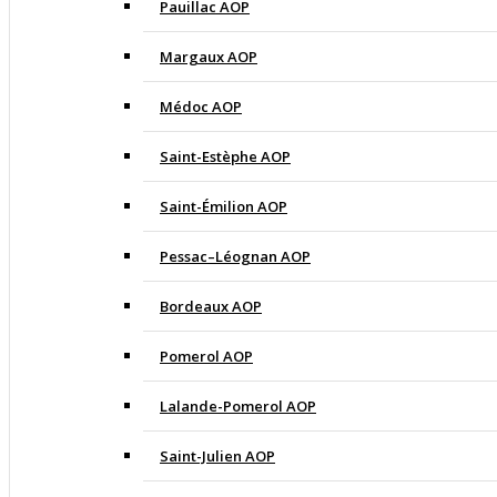
Pauillac AOP
Margaux AOP
Médoc AOP
Saint-Estèphe AOP
Saint-Émilion AOP
Pessac–Léognan AOP
Bordeaux AOP
Pomerol AOP
Lalande-Pomerol AOP
Saint-Julien AOP