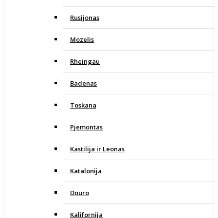
Rusijonas
Mozelis
Rheingau
Badenas
Toskana
Pjemontas
Kastilija ir Leonas
Katalonija
Douro
Kalifornija