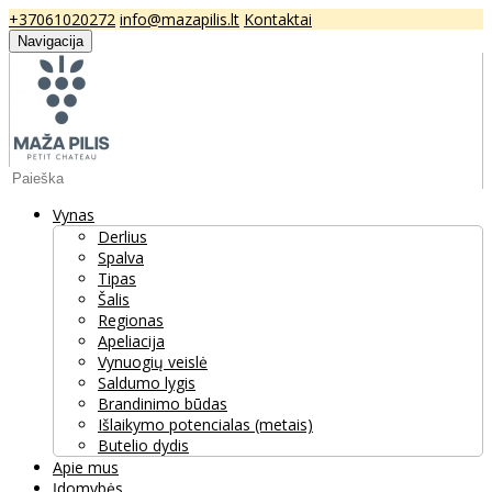
+37061020272
info@mazapilis.lt
Kontaktai
Navigacija
Vynas
Derlius
Spalva
Tipas
Šalis
Regionas
Apeliacija
Vynuogių veislė
Saldumo lygis
Brandinimo būdas
Išlaikymo potencialas (metais)
Butelio dydis
Apie mus
Įdomybės