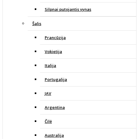
Silpnai putojantis vynas
Šalis
Prancūzija
Vokietija
Italija
Portugalija
JAV
Argentina
Čilė
Australija