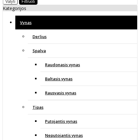
Valyti
Filtruoti
Kategorijos
Vynas
Derlius
Spalva
Raudonasis vynas
Baltasis vynas
Rausvasis vynas
Tipas
Putojantis vynas
Neputojantis vynas