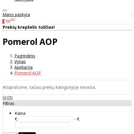
Mano paskyra
00
€0
0
Prekių krepšelis tuščias!
Pomerol AOP
Pagrindinis
Vynas
Apeliacija
Pomerol AOP
Atsiprašome, tačiau prekių kategorijoje nerasta.
Grįžti
Filtras
Kaina
€
- €