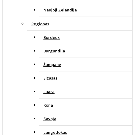
Naujoji Zelandija
Regionas
Bordeux
Burgundija
Šampanė
Elzasas
Luara
Rona
Savoja
Langedokas