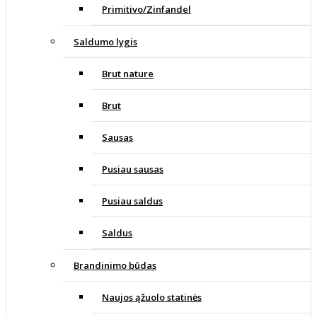
Primitivo/Zinfandel
Saldumo lygis
Brut nature
Brut
Sausas
Pusiau sausas
Pusiau saldus
Saldus
Brandinimo būdas
Naujos ąžuolo statinės