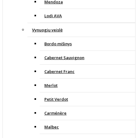
Mendoza
Lodi AVA
Vynuogių veislė
Bordo mišinys
Cabernet Sauvignon
Cabernet Franc
Merlot
Petit Verdot
Carménère
Malbec