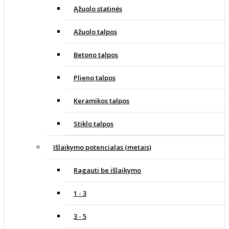
Ąžuolo statinės
Ąžuolo talpos
Betono talpos
Plieno talpos
Keramikos talpos
Stiklo talpos
Išlaikymo potencialas (metais)
Ragauti be išlaikymo
1 - 3
3 - 5