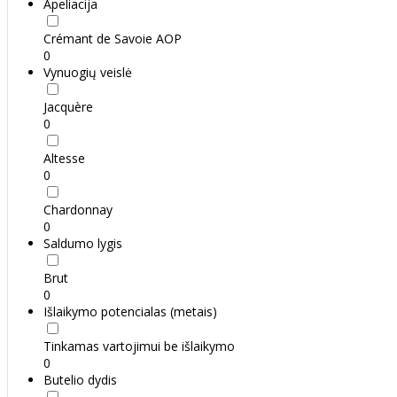
Apeliacija
Crémant de Savoie AOP
0
Vynuogių veislė
Jacquère
0
Altesse
0
Chardonnay
0
Saldumo lygis
Brut
0
Išlaikymo potencialas (metais)
Tinkamas vartojimui be išlaikymo
0
Butelio dydis