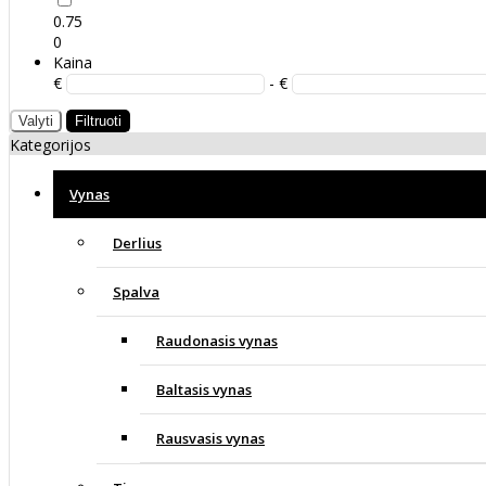
0.75
0
Kaina
€
- €
Valyti
Filtruoti
Kategorijos
Vynas
Derlius
Spalva
Raudonasis vynas
Baltasis vynas
Rausvasis vynas