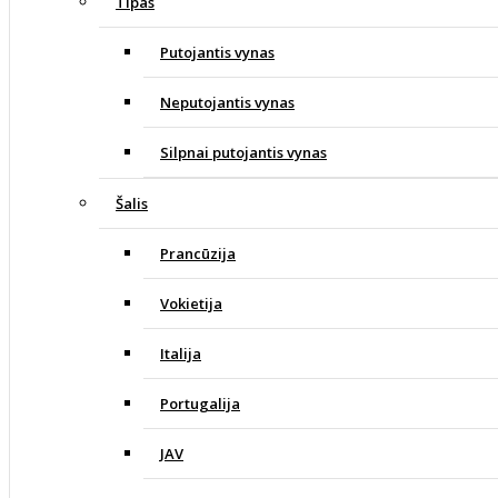
Tipas
Putojantis vynas
Neputojantis vynas
Silpnai putojantis vynas
Šalis
Prancūzija
Vokietija
Italija
Portugalija
JAV