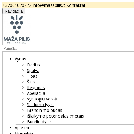
+37061020272
info@mazapilis.lt
Kontaktai
Navigacija
Vynas
Derlius
Spalva
Tipas
Šalis
Regionas
Apeliacija
Vynuogių veislė
Saldumo lygis
Brandinimo būdas
Išlaikymo potencialas (metais)
Butelio dydis
Apie mus
Įdomybės