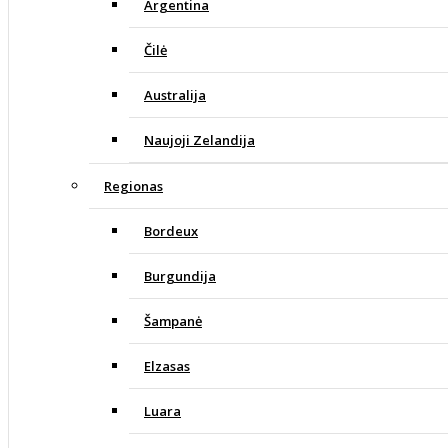
Argentina
Čilė
Australija
Naujoji Zelandija
Regionas
Bordeux
Burgundija
Šampanė
Elzasas
Luara