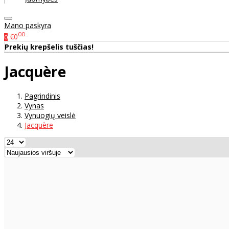
Mano paskyra
00
€0
0
Prekių krepšelis tuščias!
Jacquère
Pagrindinis
Vynas
Vynuogių veislė
Jacquère