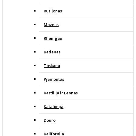
Rusijonas
Mozelis
Rheingau
Badenas
Toskana
Pjemontas
Kastilija ir Leonas
Katalonija
Douro
Kalifornija