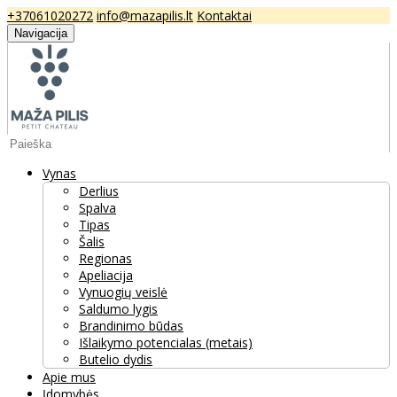
+37061020272
info@mazapilis.lt
Kontaktai
Navigacija
Vynas
Derlius
Spalva
Tipas
Šalis
Regionas
Apeliacija
Vynuogių veislė
Saldumo lygis
Brandinimo būdas
Išlaikymo potencialas (metais)
Butelio dydis
Apie mus
Įdomybės