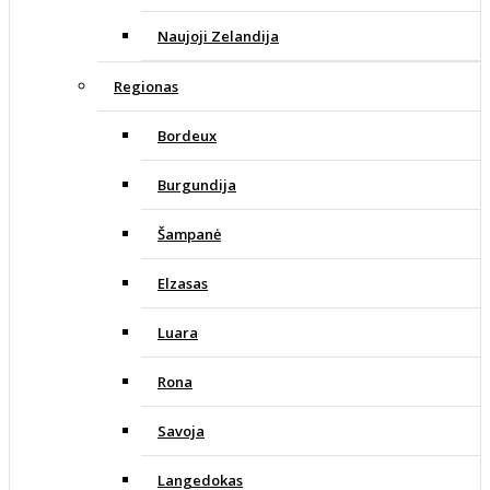
Naujoji Zelandija
Regionas
Bordeux
Burgundija
Šampanė
Elzasas
Luara
Rona
Savoja
Langedokas