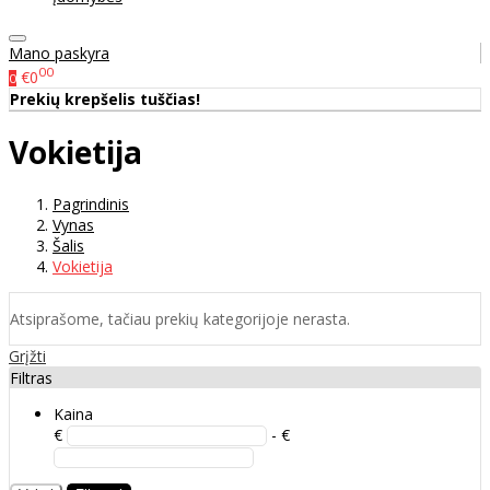
Mano paskyra
00
€0
0
Prekių krepšelis tuščias!
Vokietija
Pagrindinis
Vynas
Šalis
Vokietija
Atsiprašome, tačiau prekių kategorijoje nerasta.
Grįžti
Filtras
Kaina
€
- €