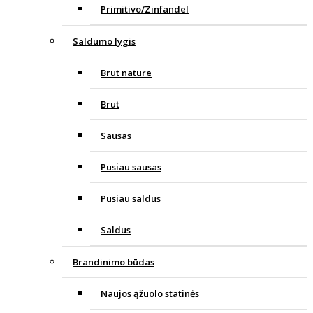
Primitivo/Zinfandel
Saldumo lygis
Brut nature
Brut
Sausas
Pusiau sausas
Pusiau saldus
Saldus
Brandinimo būdas
Naujos ąžuolo statinės