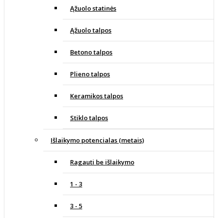
Ąžuolo statinės
Ąžuolo talpos
Betono talpos
Plieno talpos
Keramikos talpos
Stiklo talpos
Išlaikymo potencialas (metais)
Ragauti be išlaikymo
1 - 3
3 - 5