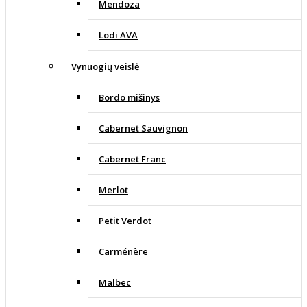
Mendoza
Lodi AVA
Vynuogių veislė
Bordo mišinys
Cabernet Sauvignon
Cabernet Franc
Merlot
Petit Verdot
Carménère
Malbec