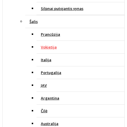
Silpnai putojantis vynas
Šalis
Prancūzija
Vokietija
Italija
Portugalija
JAV
Argentina
Čilė
Australija