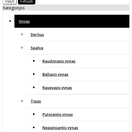
Valyti
Filtruoti
Kategorijos
Vynas
Derlius
Spalva
Raudonasis vynas
Baltasis vynas
Rausvasis vynas
Tipas
Putojantis vynas
Neputojantis vynas