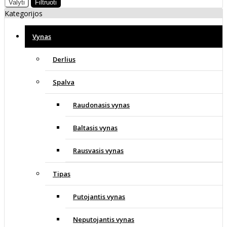
Valyti
Filtruoti
Kategorijos
Vynas
Derlius
Spalva
Raudonasis vynas
Baltasis vynas
Rausvasis vynas
Tipas
Putojantis vynas
Neputojantis vynas