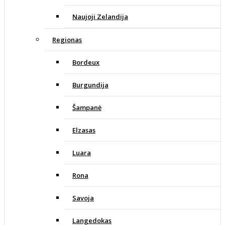
Naujoji Zelandija
Regionas
Bordeux
Burgundija
Šampanė
Elzasas
Luara
Rona
Savoja
Langedokas