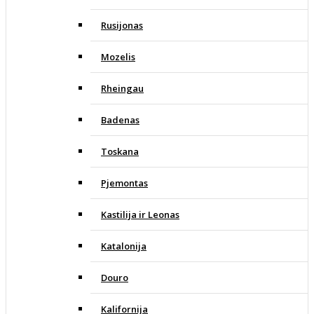
Rusijonas
Mozelis
Rheingau
Badenas
Toskana
Pjemontas
Kastilija ir Leonas
Katalonija
Douro
Kalifornija