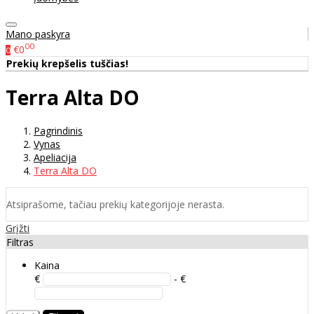
Mano paskyra
00
€0
0
Prekių krepšelis tuščias!
Terra Alta DO
Pagrindinis
Vynas
Apeliacija
Terra Alta DO
Atsiprašome, tačiau prekių kategorijoje nerasta.
Grįžti
Filtras
Kaina
€
- €