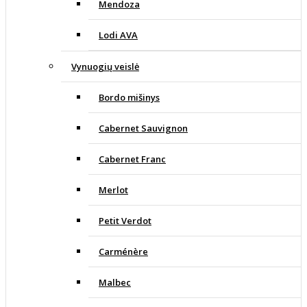
Mendoza
Lodi AVA
Vynuogių veislė
Bordo mišinys
Cabernet Sauvignon
Cabernet Franc
Merlot
Petit Verdot
Carménère
Malbec