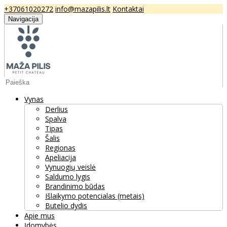
+37061020272
info@mazapilis.lt
Kontaktai
Navigacija
Vynas
Derlius
Spalva
Tipas
Šalis
Regionas
Apeliacija
Vynuogių veislė
Saldumo lygis
Brandinimo būdas
Išlaikymo potencialas (metais)
Butelio dydis
Apie mus
Įdomybės