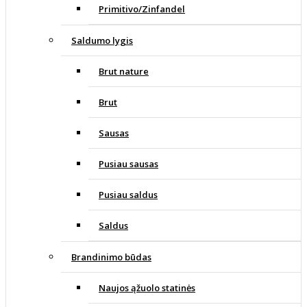
Primitivo/Zinfandel
Saldumo lygis
Brut nature
Brut
Sausas
Pusiau sausas
Pusiau saldus
Saldus
Brandinimo būdas
Naujos ąžuolo statinės