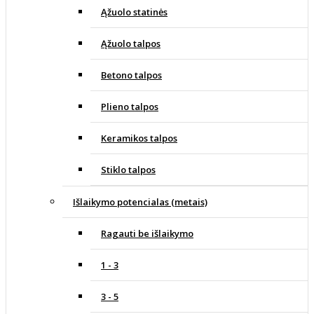
Ąžuolo statinės
Ąžuolo talpos
Betono talpos
Plieno talpos
Keramikos talpos
Stiklo talpos
Išlaikymo potencialas (metais)
Ragauti be išlaikymo
1 - 3
3 - 5