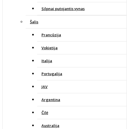
Silpnai putojantis vynas
Šalis
Prancūzija
Vokietija
Italija
Portugalija
JAV
Argentina
Čilė
Australija