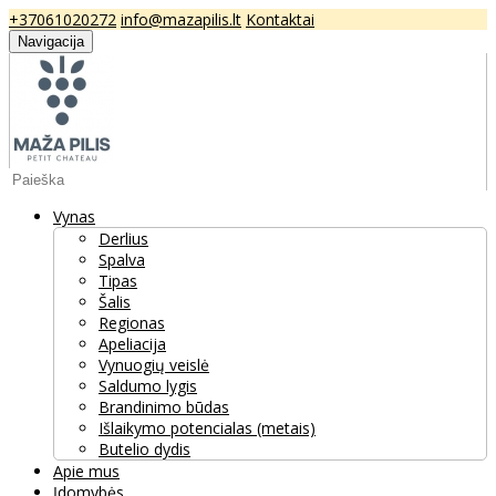
+37061020272
info@mazapilis.lt
Kontaktai
Navigacija
Vynas
Derlius
Spalva
Tipas
Šalis
Regionas
Apeliacija
Vynuogių veislė
Saldumo lygis
Brandinimo būdas
Išlaikymo potencialas (metais)
Butelio dydis
Apie mus
Įdomybės