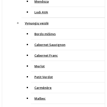
Mendoza
Lodi AVA
Vynuogių veislė
Bordo mišinys
Cabernet Sauvignon
Cabernet Franc
Merlot
Petit Verdot
Carménère
Malbec