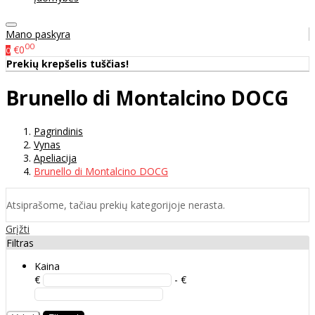
Mano paskyra
00
€0
0
Prekių krepšelis tuščias!
Brunello di Montalcino DOCG
Pagrindinis
Vynas
Apeliacija
Brunello di Montalcino DOCG
Atsiprašome, tačiau prekių kategorijoje nerasta.
Grįžti
Filtras
Kaina
€
- €