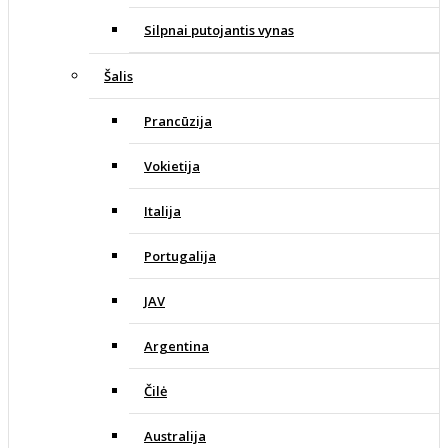
Silpnai putojantis vynas
Šalis
Prancūzija
Vokietija
Italija
Portugalija
JAV
Argentina
Čilė
Australija