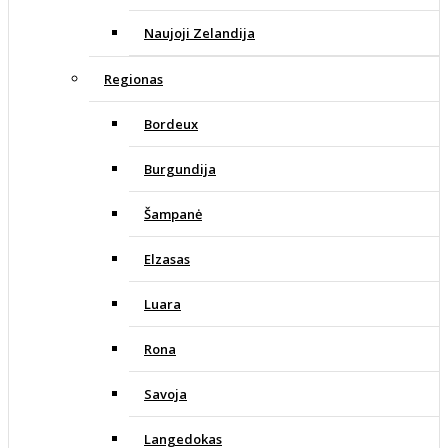
Naujoji Zelandija
Regionas
Bordeux
Burgundija
Šampanė
Elzasas
Luara
Rona
Savoja
Langedokas