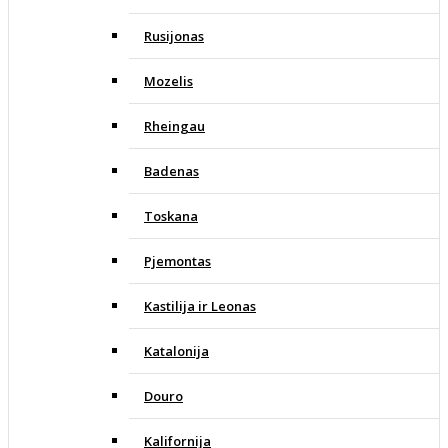
Rusijonas
Mozelis
Rheingau
Badenas
Toskana
Pjemontas
Kastilija ir Leonas
Katalonija
Douro
Kalifornija