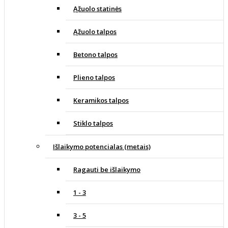
Ąžuolo statinės
Ąžuolo talpos
Betono talpos
Plieno talpos
Keramikos talpos
Stiklo talpos
Išlaikymo potencialas (metais)
Ragauti be išlaikymo
1 - 3
3 - 5