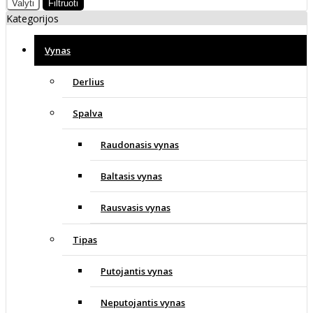
Valyti
Filtruoti
Kategorijos
Vynas
Derlius
Spalva
Raudonasis vynas
Baltasis vynas
Rausvasis vynas
Tipas
Putojantis vynas
Neputojantis vynas