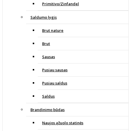
Primitivo/Zinfandel
Saldumo lygis
Brut nature
Brut
Sausas
Pusiau sausas
Pusiau saldus
Saldus
Brandinimo būdas
Naujos ąžuolo statinės