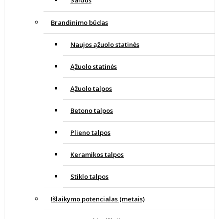
Saldus
Brandinimo būdas
Naujos ąžuolo statinės
Ąžuolo statinės
Ąžuolo talpos
Betono talpos
Plieno talpos
Keramikos talpos
Stiklo talpos
Išlaikymo potencialas (metais)