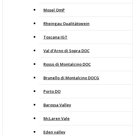
Mosel QmP
Rheingau Qualitätswein
Toscana IGT
Val d’Arno di Sopra DOC
Rosso di Montalcino DOC
Brunello di Montalcino DOCG
Porto DO
Barossa Valley
McLaren Vale
Eden valley