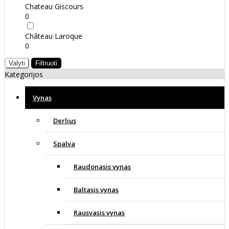
Chateau Giscours
0
Château Laroque
0
Valyti
Filtruoti
Kategorijos
Vynas
Derlius
Spalva
Raudonasis vynas
Baltasis vynas
Rausvasis vynas