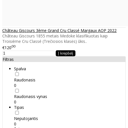
Château Giscours 3ème Grand Cru Classé Margaux AOP 2022
Château Giscours 1855 metais Medoke klasifikuotas kaip
Troisième Cru Classé (Trečiosios klasės) ūkis..
00
€120
Filtras
Spalva
Raudonasis
0
Raudonasis vynas
0
Tipas
Neputojantis
0