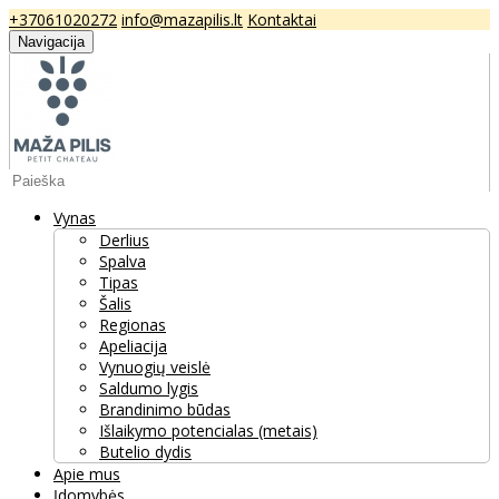
+37061020272
info@mazapilis.lt
Kontaktai
Navigacija
Vynas
Derlius
Spalva
Tipas
Šalis
Regionas
Apeliacija
Vynuogių veislė
Saldumo lygis
Brandinimo būdas
Išlaikymo potencialas (metais)
Butelio dydis
Apie mus
Įdomybės