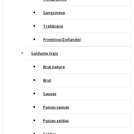
Sangiovese
Trebbiano
Primitivo/Zinfandel
Saldumo lygis
Brut nature
Brut
Sausas
Pusiau sausas
Pusiau saldus