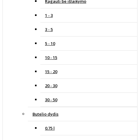
Ragauti be išlaikymo
1 - 3
3 - 5
5 - 10
10 - 15
15 - 20
20 - 30
30 - 50
Butelio dydis
0.75 l