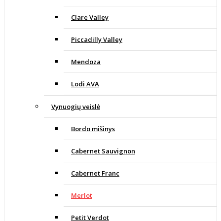
Clare Valley
Piccadilly Valley
Mendoza
Lodi AVA
Vynuogių veislė
Bordo mišinys
Cabernet Sauvignon
Cabernet Franc
Merlot
Petit Verdot