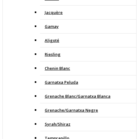
Jacquère
Gamay
Aligoté
Riesling
Chenin Blanc
Garnatxa Peluda
Grenache Blanc/Garnatxa Blanca
Grenache/Garnatxa Negre
Syrah/Shiraz
Tempranillo