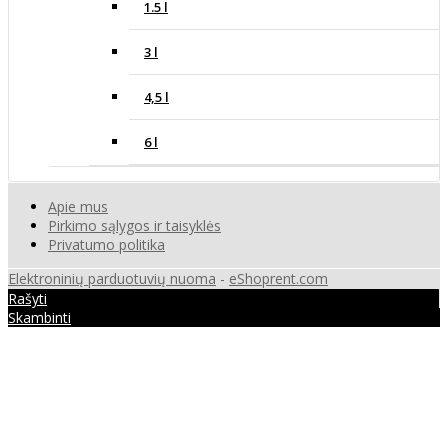
1.5 l
3 l
4,5 l
6 l
Apie mus
Pirkimo sąlygos ir taisyklės
Privatumo politika
Elektroninių parduotuvių nuoma
-
eShoprent.com
Rašyti
Skambinti