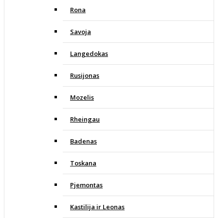
Rona
Savoja
Langedokas
Rusijonas
Mozelis
Rheingau
Badenas
Toskana
Pjemontas
Kastilija ir Leonas