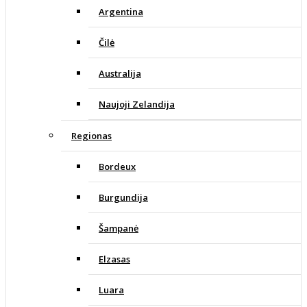
Argentina
Čilė
Australija
Naujoji Zelandija
Regionas
Bordeux
Burgundija
Šampanė
Elzasas
Luara