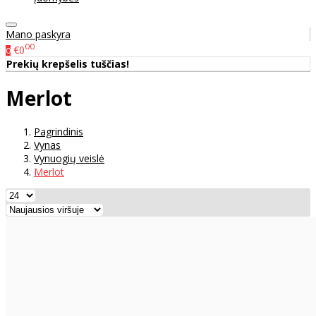
Mano paskyra
00
€0
0
Prekių krepšelis tuščias!
Merlot
Pagrindinis
Vynas
Vynuogių veislė
Merlot