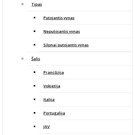
Tipas
Putojantis vynas
Neputojantis vynas
Silpnai putojantis vynas
Šalis
Prancūzija
Vokietija
Italija
Portugalija
JAV