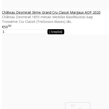
Château Desmirail 3ème Grand Cru Classé Margaux AOP 2020
Château Desmirail 1855 metais Medoke klasifikuotas kaip
Troisième Cru Classé (Trečiosios klasės) ūki..
00
€50