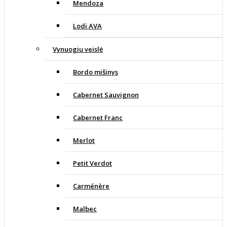
Mendoza
Lodi AVA
Vynuogių veislė
Bordo mišinys
Cabernet Sauvignon
Cabernet Franc
Merlot
Petit Verdot
Carménère
Malbec