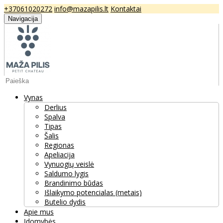
+37061020272
info@mazapilis.lt
Kontaktai
Navigacija
Vynas
Derlius
Spalva
Tipas
Šalis
Regionas
Apeliacija
Vynuogių veislė
Saldumo lygis
Brandinimo būdas
Išlaikymo potencialas (metais)
Butelio dydis
Apie mus
Įdomybės