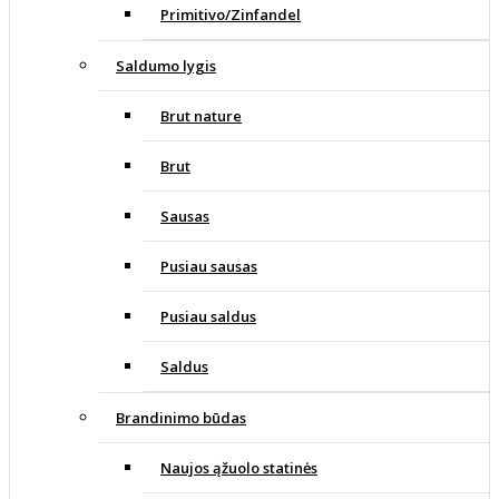
Primitivo/Zinfandel
Saldumo lygis
Brut nature
Brut
Sausas
Pusiau sausas
Pusiau saldus
Saldus
Brandinimo būdas
Naujos ąžuolo statinės