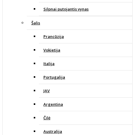
Silpnai putojantis vynas
Šalis
Prancūzija
Vokietija
Italija
Portugalija
JAV
Argentina
Čilė
Australija