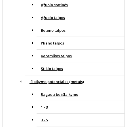
Ąžuolo statinės
Ąžuolo talpos
Betono talpos
Plieno talpos
Keramikos talpos
Stiklo talpos
Išlaikymo potencialas (metais)
Ragauti be išlaikymo
1 - 3
3 - 5