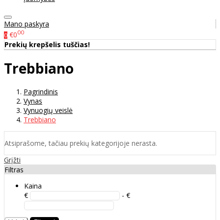
Mano paskyra
00
€0
0
Prekių krepšelis tuščias!
Trebbiano
Pagrindinis
Vynas
Vynuogių veislė
Trebbiano
Atsiprašome, tačiau prekių kategorijoje nerasta.
Grįžti
Filtras
Kaina
€
- €