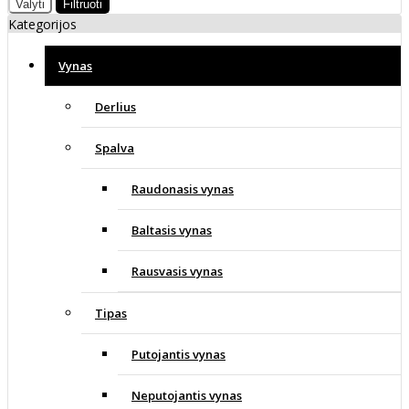
Valyti
Filtruoti
Kategorijos
Vynas
Derlius
Spalva
Raudonasis vynas
Baltasis vynas
Rausvasis vynas
Tipas
Putojantis vynas
Neputojantis vynas