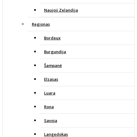
Naujoji Zelandija
Regionas
Bordeux
Burgundija
Šampanė
Elzasas
Luara
Rona
Savoja
Langedokas