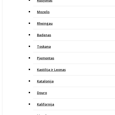
Rusijonas
Mozelis
Rheingau
Badenas
Toskana
Pjemontas
Kastilija ir Leonas
Katalonija
Douro
Kalifornija