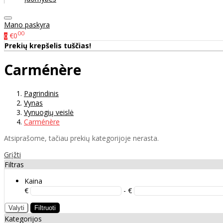
Mano paskyra
00
€0
0
Prekių krepšelis tuščias!
Carménère
Pagrindinis
Vynas
Vynuogių veislė
Carménère
Atsiprašome, tačiau prekių kategorijoje nerasta.
Grįžti
Filtras
Kaina
€
- €
Valyti
Filtruoti
Kategorijos