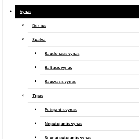
Vynas
Derlius
Spalva
Raudonasis vynas
Baltasis vynas
Rausvasis vynas
Tipas
Putojantis vynas
Neputojantis vynas
Silpnai putojantis vynas