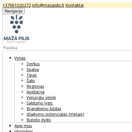
+37061020272
info@mazapilis.lt
Kontaktai
Navigacija
Vynas
Derlius
Spalva
Tipas
Šalis
Regionas
Apeliacija
Vynuogių veislė
Saldumo lygis
Brandinimo būdas
Išlaikymo potencialas (metais)
Butelio dydis
Apie mus
Įdomybės