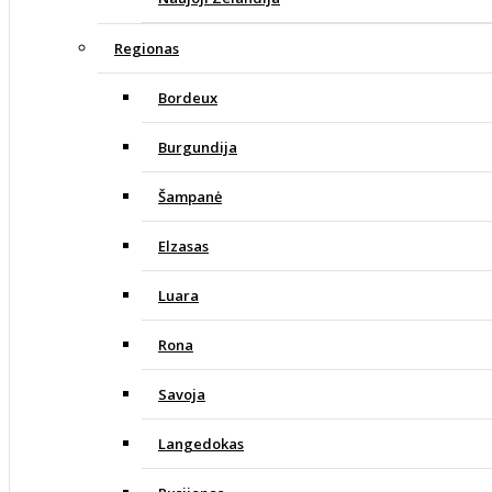
Regionas
Bordeux
Burgundija
Šampanė
Elzasas
Luara
Rona
Savoja
Langedokas