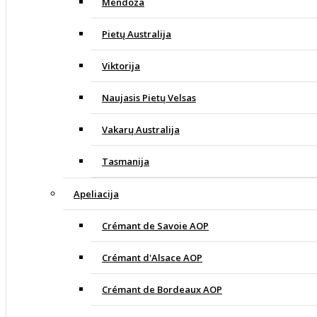
Mendoza
Pietų Australija
Viktorija
Naujasis Pietų Velsas
Vakarų Australija
Tasmanija
Apeliacija
Crémant de Savoie AOP
Crémant d'Alsace AOP
Crémant de Bordeaux AOP