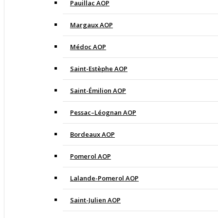
Pauillac AOP
Margaux AOP
Médoc AOP
Saint-Estèphe AOP
Saint-Émilion AOP
Pessac–Léognan AOP
Bordeaux AOP
Pomerol AOP
Lalande-Pomerol AOP
Saint-Julien AOP