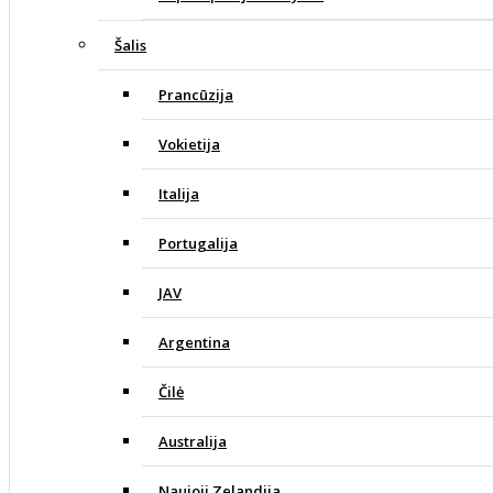
Šalis
Prancūzija
Vokietija
Italija
Portugalija
JAV
Argentina
Čilė
Australija
Naujoji Zelandija