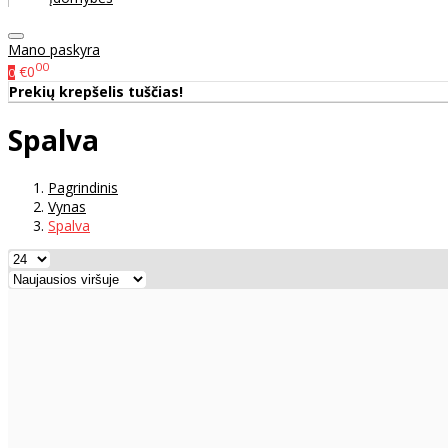
Mano paskyra
00
€0
0
Prekių krepšelis tuščias!
Spalva
Pagrindinis
Vynas
Spalva