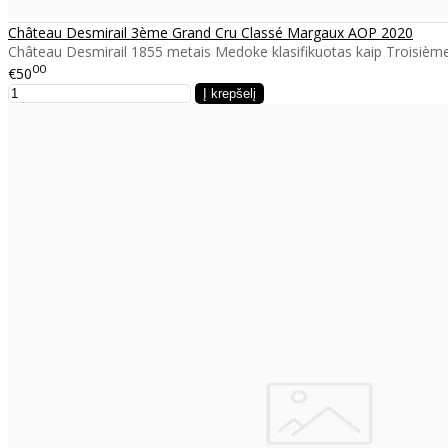
Château Desmirail 3ème Grand Cru Classé Margaux AOP 2020
Château Desmirail 1855 metais Medoke klasifikuotas kaip Troisième C
00
€50