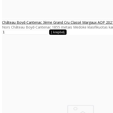
Château Boyd-Cantenac 3ème Grand Cru Classé Margaux AOP 202
Nors Château Boyd-Cantenac 1855 metais Medoke klasifikuotas kaip 