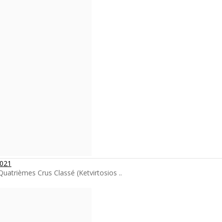
2021
atrièmes Crus Classé (Ketvirtosios ..