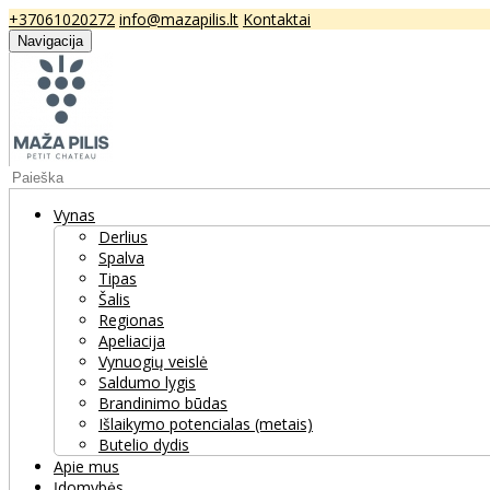
+37061020272
info@mazapilis.lt
Kontaktai
Navigacija
Vynas
Derlius
Spalva
Tipas
Šalis
Regionas
Apeliacija
Vynuogių veislė
Saldumo lygis
Brandinimo būdas
Išlaikymo potencialas (metais)
Butelio dydis
Apie mus
Įdomybės