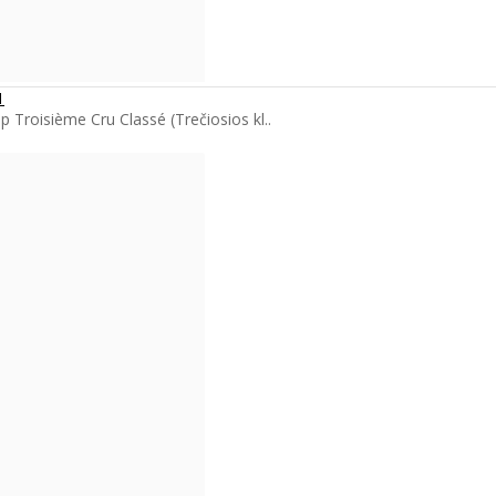
1
Troisième Cru Classé (Trečiosios kl..