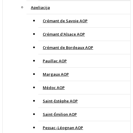
Apeliacija
Crémant de Savoie AOP
Crémant d'Alsace AOP
Crémant de Bordeaux AOP
Pauillac AOP
Margaux AOP
Médoc AOP
Saint-Estèphe AOP
Saint-Émilion AOP
Pessac–Léognan AOP