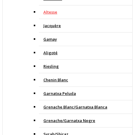
Altesse
Jacquère
Gamay
Aligoté
Riesling
Chenin Blanc
Garnatxa Peluda
Grenache Blanc/Garnatxa Blanca
Grenache/Garnatxa Negre
Syrah/Shiraz