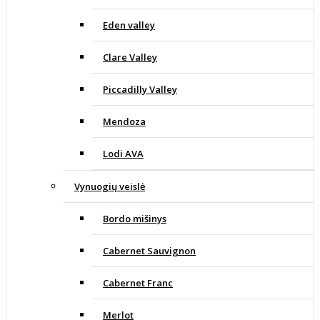
Eden valley
Clare Valley
Piccadilly Valley
Mendoza
Lodi AVA
Vynuogių veislė
Bordo mišinys
Cabernet Sauvignon
Cabernet Franc
Merlot