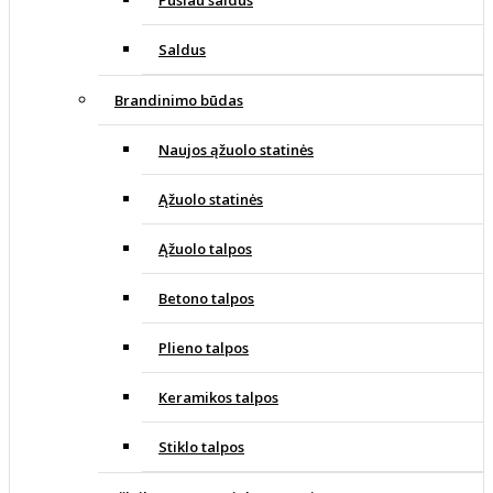
Pusiau saldus
Saldus
Brandinimo būdas
Naujos ąžuolo statinės
Ąžuolo statinės
Ąžuolo talpos
Betono talpos
Plieno talpos
Keramikos talpos
Stiklo talpos