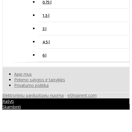
0.75 l
1.5 l
3 l
4,5 l
6 l
Apie mus
Pirkimo sąlygos ir taisyklės
Privatumo politika
Elektroninių parduotuvių nuoma
-
eShoprent.com
Rašyti
Skambinti