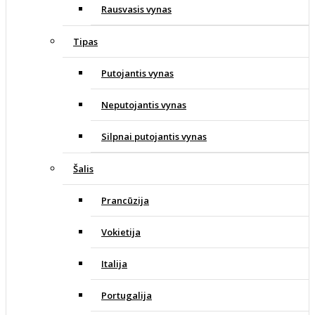
Rausvasis vynas
Tipas
Putojantis vynas
Neputojantis vynas
Silpnai putojantis vynas
Šalis
Prancūzija
Vokietija
Italija
Portugalija