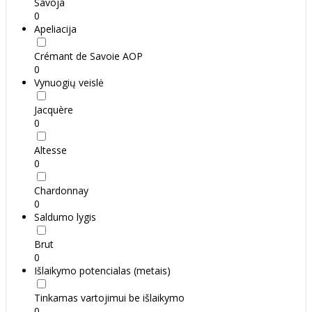
Savoja
0
Apeliacija
Crémant de Savoie AOP
0
Vynuogių veislė
Jacquère
0
Altesse
0
Chardonnay
0
Saldumo lygis
Brut
0
Išlaikymo potencialas (metais)
Tinkamas vartojimui be išlaikymo
0