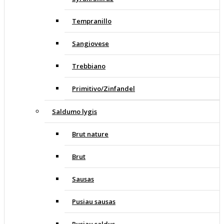
Tempranillo
Sangiovese
Trebbiano
Primitivo/Zinfandel
Saldumo lygis
Brut nature
Brut
Sausas
Pusiau sausas