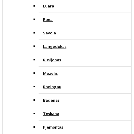
Luara
Rona
Savoja
Langedokas
Rusijonas
Mozelis
Rheingau
Badenas
Toskana
Pjemontas