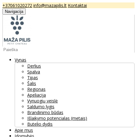
+37061020272
info@mazapilis.lt
Kontaktai
Navigacija
Vynas
Derlius
Spalva
Tipas
Šalis
Regionas
Apeliacija
Vynuogių veislė
Saldumo lygis
Brandinimo būdas
Išlaikymo potencialas (metais)
Butelio dydis
Apie mus
Įdomybės