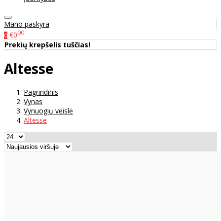
Mano paskyra
00
€0
0
Prekių krepšelis tuščias!
Altesse
Pagrindinis
Vynas
Vynuogių veislė
Altesse