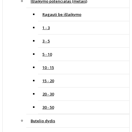
Išlaikymo potencialas (metais)
Ragauti be išlaikymo
1 - 3
3 - 5
5 - 10
10 - 15
15 - 20
20 - 30
30 - 50
Butelio dydis