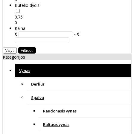
Butelio dydis
0.75
0
Kaina
€
- €
Valyti
Filtruoti
Kategorijos
Vynas
Derlius
Spalva
Raudonasis vynas
Baltasis vynas