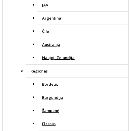
JAV
Argentina
Čilė
Australija
Naujoji Zelandija
Regionas
Bordeux
Burgundija
Šampanė
Elzasas