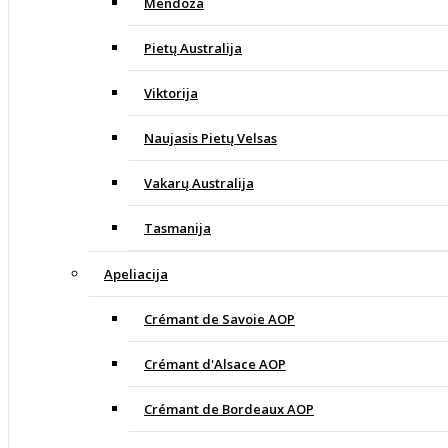
Mendoza
Pietų Australija
Viktorija
Naujasis Pietų Velsas
Vakarų Australija
Tasmanija
Apeliacija
Crémant de Savoie AOP
Crémant d'Alsace AOP
Crémant de Bordeaux AOP