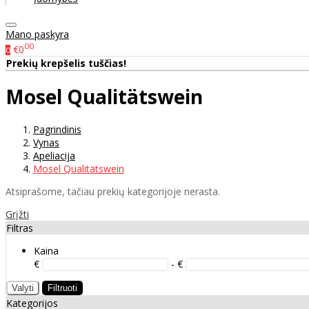
Mano paskyra
00
€0
0
Prekių krepšelis tuščias!
Mosel Qualitätswein
Pagrindinis
Vynas
Apeliacija
Mosel Qualitätswein
Atsiprašome, tačiau prekių kategorijoje nerasta.
Grįžti
Filtras
Kaina
€
- €
Valyti
Filtruoti
Kategorijos