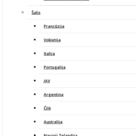
Šalis
Prancūzija
Vokietija
Italija
Portugalija
JAV
Argentina
Čilė
Australija
Naujoji Zelandija