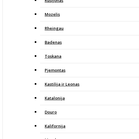
Rusijonas
Mozelis
Rheingau
Badenas
Toskana
Pjemontas
Kastilija ir Leonas
Katalonija
Douro
Kalifornija