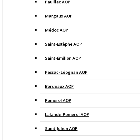
Pauillac AOP
Margaux AOP
Médoc AOP
Saint-Estèphe AOP
Saint-Émilion AOP
Pessac–Léognan AOP
Bordeaux AOP
Pomerol AOP
Lalande-Pomerol AOP
Saint-Julien AOP