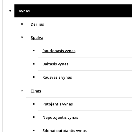
Vynas
Derlius
Spalva
Raudonasis vynas
Baltasis vynas
Rausvasis vynas
Tipas
Putojantis vynas
Neputojantis vynas
Silpnai putojantis vynas