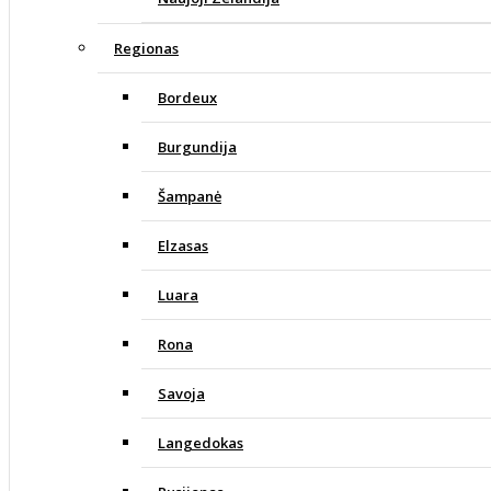
Regionas
Bordeux
Burgundija
Šampanė
Elzasas
Luara
Rona
Savoja
Langedokas