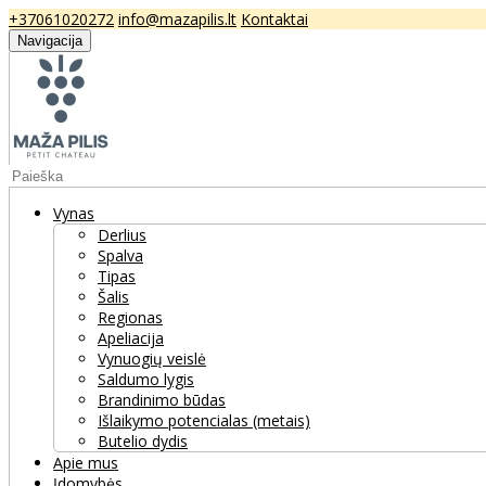
+37061020272
info@mazapilis.lt
Kontaktai
Navigacija
Vynas
Derlius
Spalva
Tipas
Šalis
Regionas
Apeliacija
Vynuogių veislė
Saldumo lygis
Brandinimo būdas
Išlaikymo potencialas (metais)
Butelio dydis
Apie mus
Įdomybės