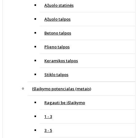
Ąžuolo statinės
Ąžuolo talpos
Betono talpos
Plieno talpos
Keramikos talpos
Stiklo talpos
Išlaikymo potencialas (metais)
Ragauti be išlaikymo
1 - 3
3 - 5