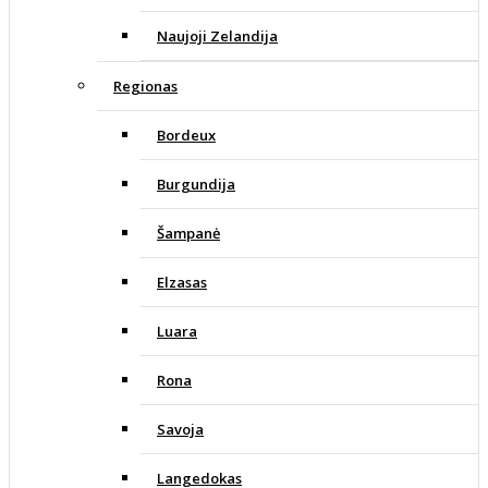
Naujoji Zelandija
Regionas
Bordeux
Burgundija
Šampanė
Elzasas
Luara
Rona
Savoja
Langedokas