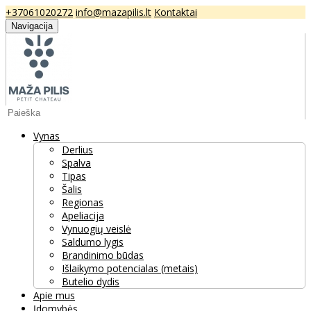
+37061020272
info@mazapilis.lt
Kontaktai
Navigacija
Vynas
Derlius
Spalva
Tipas
Šalis
Regionas
Apeliacija
Vynuogių veislė
Saldumo lygis
Brandinimo būdas
Išlaikymo potencialas (metais)
Butelio dydis
Apie mus
Įdomybės