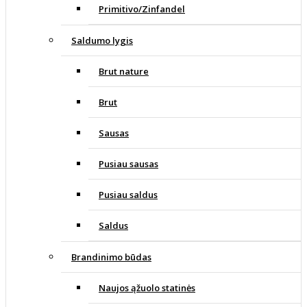
Primitivo/Zinfandel
Saldumo lygis
Brut nature
Brut
Sausas
Pusiau sausas
Pusiau saldus
Saldus
Brandinimo būdas
Naujos ąžuolo statinės