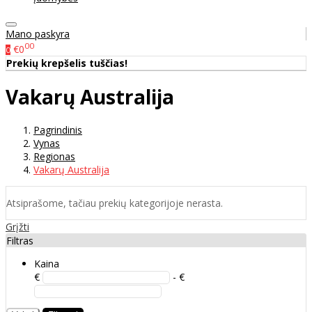
Mano paskyra
00
€0
0
Prekių krepšelis tuščias!
Vakarų Australija
Pagrindinis
Vynas
Regionas
Vakarų Australija
Atsiprašome, tačiau prekių kategorijoje nerasta.
Grįžti
Filtras
Kaina
€
- €