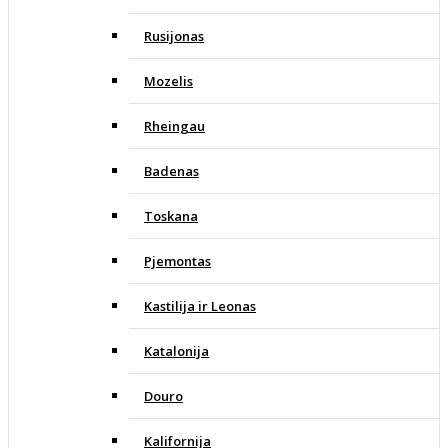
Rusijonas
Mozelis
Rheingau
Badenas
Toskana
Pjemontas
Kastilija ir Leonas
Katalonija
Douro
Kalifornija