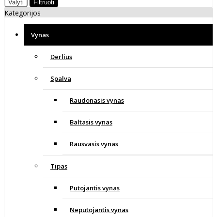
Valyti
Filtruoti
Kategorijos
Vynas
Derlius
Spalva
Raudonasis vynas
Baltasis vynas
Rausvasis vynas
Tipas
Putojantis vynas
Neputojantis vynas