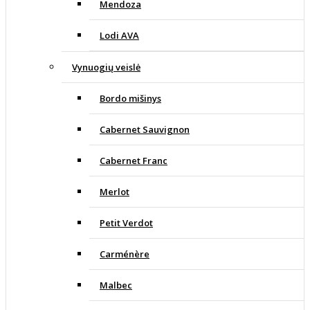
Mendoza
Lodi AVA
Vynuogių veislė
Bordo mišinys
Cabernet Sauvignon
Cabernet Franc
Merlot
Petit Verdot
Carménère
Malbec