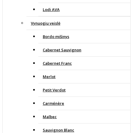
Lodi AVA
Vynuogių veislė
Bordo mišinys
Cabernet Sauvignon
Cabernet Franc
Merlot
Petit Verdot
Carménère
Malbec
Sauvignon Blanc