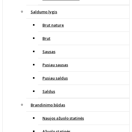
Saldumo lygis
Brut nature
Brut
Sausas
Pusiau sausas
Pusiau saldus
Saldus
Brandinimo būdas
Naujos ąžuolo statinės
Ąžuolo statinės