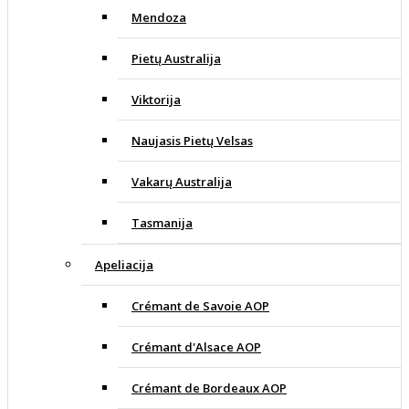
Mendoza
Pietų Australija
Viktorija
Naujasis Pietų Velsas
Vakarų Australija
Tasmanija
Apeliacija
Crémant de Savoie AOP
Crémant d'Alsace AOP
Crémant de Bordeaux AOP