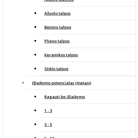
Ąžuolo talpos
Betono talpos
Plieno talpos
Keramikos talpos
Stiklo talpos
Išlaikymo potencialas (metais)
Ragauti be išlaikymo
1 - 3
3 - 5