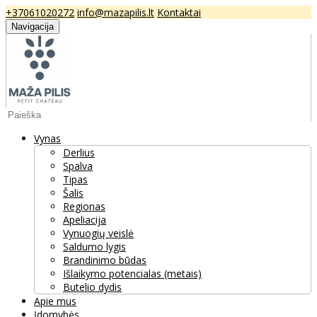
+37061020272
info@mazapilis.lt
Kontaktai
Navigacija
Vynas
Derlius
Spalva
Tipas
Šalis
Regionas
Apeliacija
Vynuogių veislė
Saldumo lygis
Brandinimo būdas
Išlaikymo potencialas (metais)
Butelio dydis
Apie mus
Įdomybės