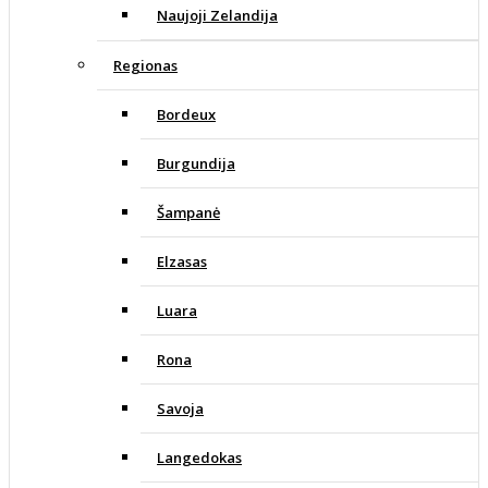
Naujoji Zelandija
Regionas
Bordeux
Burgundija
Šampanė
Elzasas
Luara
Rona
Savoja
Langedokas