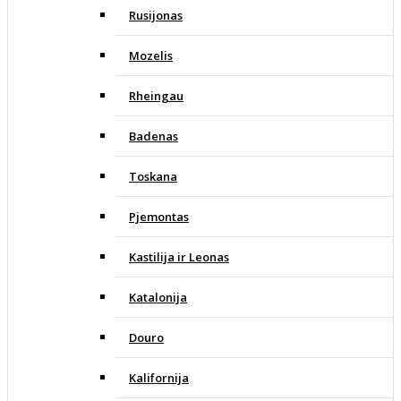
Rusijonas
Mozelis
Rheingau
Badenas
Toskana
Pjemontas
Kastilija ir Leonas
Katalonija
Douro
Kalifornija