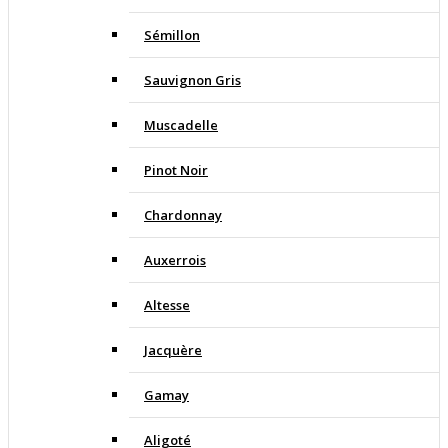
Sémillon
Sauvignon Gris
Muscadelle
Pinot Noir
Chardonnay
Auxerrois
Altesse
Jacquère
Gamay
Aligoté