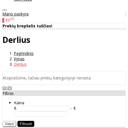
Mano paskyra
00
€0
0
Prekių krepšelis tuščias!
Derlius
Pagrindinis
Vynas
Derlius
Atsiprašome, tačiau prekių kategorijoje nerasta.
Grįžti
Filtras
Kaina
€
- €
Valyti
Filtruoti