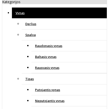
Kategorijos
Vynas
Derlius
Spalva
Raudonasis vynas
Baltasis vynas
Rausvasis vynas
Tipas
Putojantis vynas
Neputojantis vynas