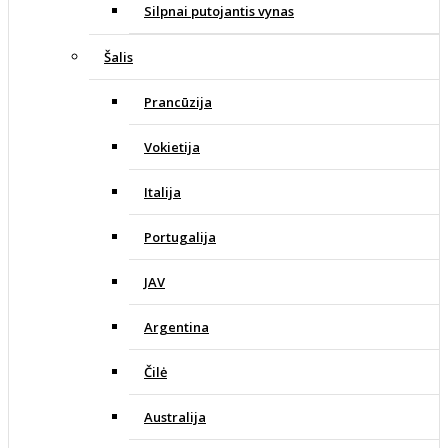
Silpnai putojantis vynas
Šalis
Prancūzija
Vokietija
Italija
Portugalija
JAV
Argentina
Čilė
Australija