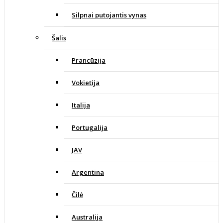
Silpnai putojantis vynas
Šalis
Prancūzija
Vokietija
Italija
Portugalija
JAV
Argentina
Čilė
Australija