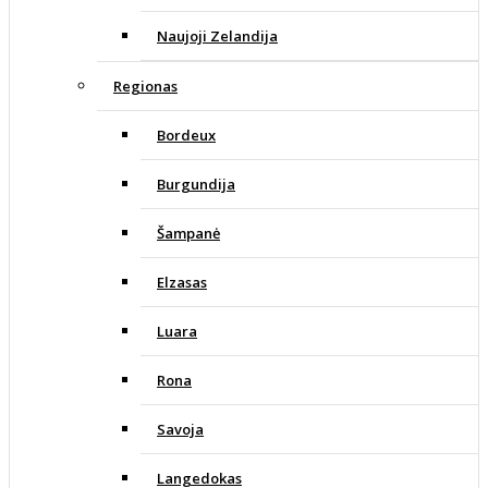
Naujoji Zelandija
Regionas
Bordeux
Burgundija
Šampanė
Elzasas
Luara
Rona
Savoja
Langedokas