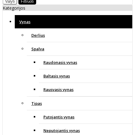
Valyti
Filtruoti
Kategorijos
Vynas
Derlius
Spalva
Raudonasis vynas
Baltasis vynas
Rausvasis vynas
Tipas
Putojantis vynas
Neputojantis vynas