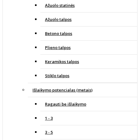
Ąžuolo statinės
Ąžuolo talpos
Betono talpos
Plieno talpos
Keramikos talpos
Stiklo talpos
Išlaikymo potencialas (metais)
Ragauti be išlaikymo
1 - 3
3 - 5