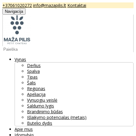
+37061020272
info@mazapilis.lt
Kontaktai
Navigacija
Vynas
Derlius
Spalva
Tipas
Šalis
Regionas
Apeliacija
Vynuogių veislė
Saldumo lygis
Brandinimo būdas
Išlaikymo potencialas (metais)
Butelio dydis
Apie mus
Įdomybės