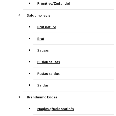
Primitivo/Zinfandel
Saldumo lygis
Brut nature
Brut
Sausas
Pusiau sausas
Pusiau saldus
Saldus
Brandinimo būdas
Naujos ąžuolo statinės