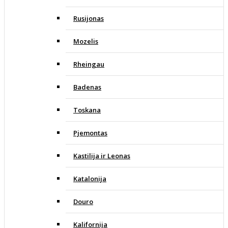
Rusijonas
Mozelis
Rheingau
Badenas
Toskana
Pjemontas
Kastilija ir Leonas
Katalonija
Douro
Kalifornija