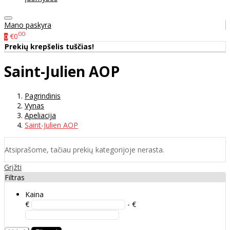
Mano paskyra
00
€0
0
Prekių krepšelis tuščias!
Saint-Julien AOP
Pagrindinis
Vynas
Apeliacija
Saint-Julien AOP
Atsiprašome, tačiau prekių kategorijoje nerasta.
Grįžti
Filtras
Kaina
€
- €