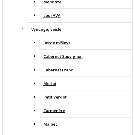
Mendoza
Lodi AVA
Vynuogių veislė
Bordo mišinys
Cabernet Sauvignon
Cabernet Franc
Merlot
Petit Verdot
Carménère
Malbec