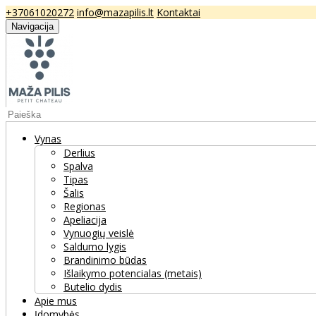
+37061020272
info@mazapilis.lt
Kontaktai
Navigacija
Vynas
Derlius
Spalva
Tipas
Šalis
Regionas
Apeliacija
Vynuogių veislė
Saldumo lygis
Brandinimo būdas
Išlaikymo potencialas (metais)
Butelio dydis
Apie mus
Įdomybės