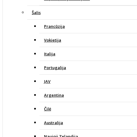
Šalis
Prancūzija
Vokietija
Italija
Portugalija
JAV
Argentina
Čilė
Australija
Naujoji Zelandija