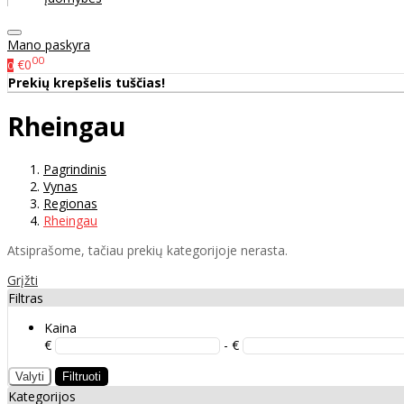
Mano paskyra
00
€0
0
Prekių krepšelis tuščias!
Rheingau
Pagrindinis
Vynas
Regionas
Rheingau
Atsiprašome, tačiau prekių kategorijoje nerasta.
Grįžti
Filtras
Kaina
€
- €
Valyti
Filtruoti
Kategorijos