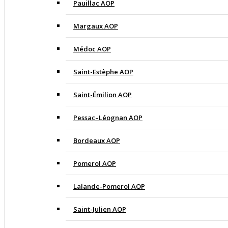
Pauillac AOP
Margaux AOP
Médoc AOP
Saint-Estèphe AOP
Saint-Émilion AOP
Pessac–Léognan AOP
Bordeaux AOP
Pomerol AOP
Lalande-Pomerol AOP
Saint-Julien AOP