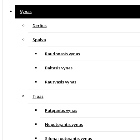
Vynas
Derlius
Spalva
Raudonasis vynas
Baltasis vynas
Rausvasis vynas
Tipas
Putojantis vynas
Neputojantis vynas
Silpnai putojantis vynas