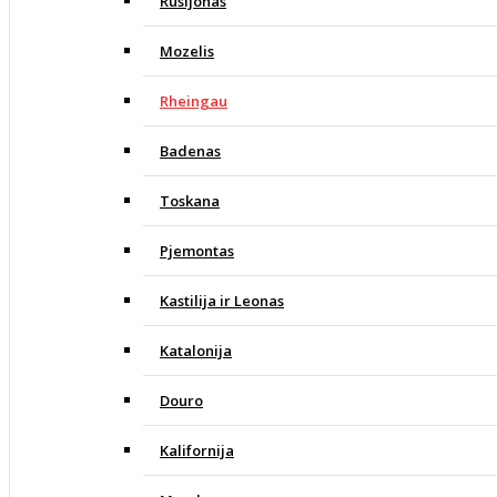
Rusijonas
Mozelis
Rheingau
Badenas
Toskana
Pjemontas
Kastilija ir Leonas
Katalonija
Douro
Kalifornija