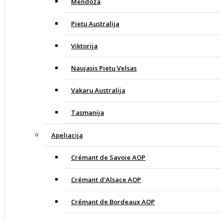
Mendoza
Pietų Australija
Viktorija
Naujasis Pietų Velsas
Vakarų Australija
Tasmanija
Apeliacija
Crémant de Savoie AOP
Crémant d'Alsace AOP
Crémant de Bordeaux AOP