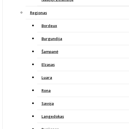
Regionas
Bordeux
Burgundija
Šampanė
Elzasas
Luara
Rona
Savoja
Langedokas